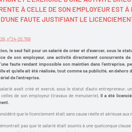
ENTE À CELLE DE SON EMPLOYEUR EST À 
 D’UNE FAUTE JUSTIFIANT LE LICENCIEMEN
2026, n°24-20.799
on, le seul fait pour un salarié de créer et d’exercer, sous le sta
ice de son employeur, une activité directement concurrente de
 d’une faute rendant impossible son maintien dans l’entreprise
, p
elle et qu’elle ait été réalisée, tout comme sa publicité, en dehors 
ériel de l’entreprise.
 salarié avait créé et exercé, sous le statut d’auto entrepreneur, u
e celles de son employeur (travaux de menuiserie).
Il a été licenci
ment.
onsidéré que le licenciement était sans cause réelle et sérieuse aux m
démontrait pas que le salarié était soumis à une quelconque claus