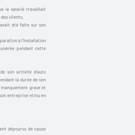
le salarié travaillait
t des clients,
avait été faite sur son
aration à l’installation
émunérée pendant cette
de son activité d’auto
pendant la durée de son
 un manquement grave et
 son entreprise et/ou en
ement dépourvu de cause