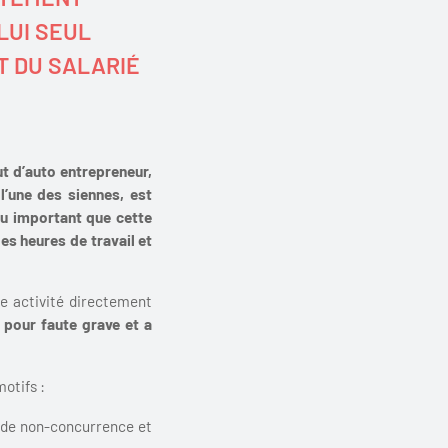
LUI SEUL
T DU SALARIÉ
tut d’auto entrepreneur,
 l’une des siennes,
est
eu important que cette
des heures de travail et
ne activité directement
é pour faute grave et a
otifs :
e de non-concurrence et