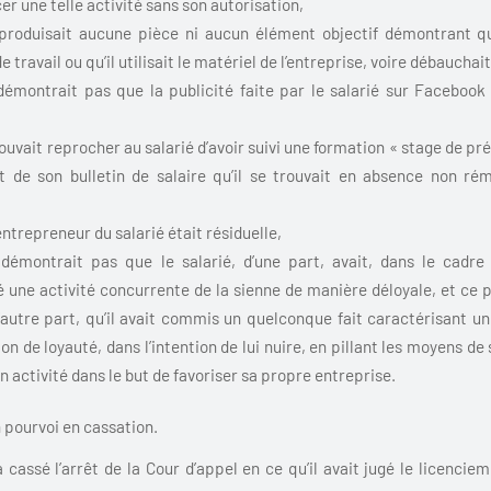
cer une telle activité sans son autorisation,
produisait aucune pièce ni aucun élément objectif démontrant que 
 travail ou qu’il utilisait le matériel de l’entreprise, voire débauchai
émontrait pas que la publicité faite par le salarié sur Facebook 
uvait reprocher au salarié d’avoir suivi une formation « stage de prép
ait de son bulletin de salaire qu’il se trouvait en absence non r
 entrepreneur du salarié était résiduelle,
démontrait pas que le salarié, d’une part, avait, dans le cadre 
 une activité concurrente de la sienne de manière déloyale, et ce 
d’autre part, qu’il avait commis un quelconque fait caractérisant
ion de loyauté, dans l’intention de lui nuire, en pillant les moyens de
n activité dans le but de favoriser sa propre entreprise.
 pourvoi en cassation.
 cassé l’arrêt de la Cour d’appel en ce qu’il avait jugé le licenci