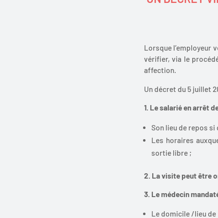
Lorsque l’employeur ve
vérifier, via le procé
affection.
Un décret du 5 juillet 
1. Le salarié en arrêt 
Son lieu de repos si 
Les horaires auxquel
sortie libre ;
2. La visite peut être
3. Le médecin mandaté p
Le domicile /lieu d