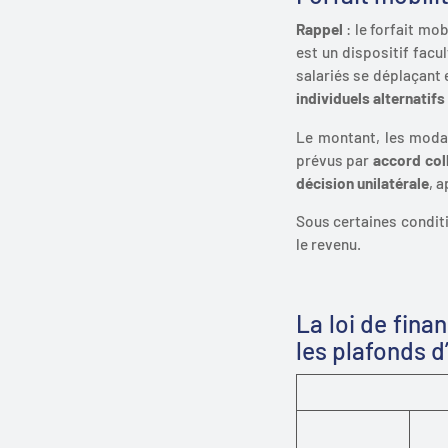
Rappel
: le forfait mo
est un dispositif facu
salariés
se déplaçant e
individuels alternatifs
Le montant, les modali
prévus par
accord col
décision unilatérale
, 
Sous certaines conditi
le revenu.
La loi de fina
les plafonds d