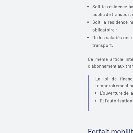
Soit la résidence h
public de transport c
Soit la résidence h
obligatoire ;
Ou les salariés ont 
transport.
Ce même article inte
d’abonnement aux tran
La loi de financ
temporairement po
L’ouverture de l
Et l’autorisatio
Forfait mobili