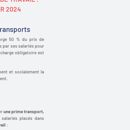
UR 2024
transports
arge 50 % du prix de
s par ses salariés pour
 charge obligatoire est
ment et socialement la
ent.
er
une prime transport,
 salariés placés dans
ail
: