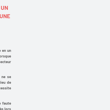
 UN
’UNE
e en un
lorsque
secteur
n ne se
lieu de
cessite
e faute
ès lors