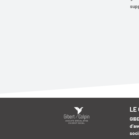
supp
LE
GIBE
d’av
soci