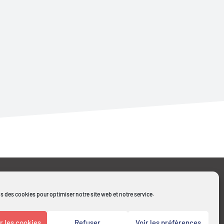
s des cookies pour optimiser notre site web et notre service.
Mentions légales
Cookies - Politique de
confidentialité
 les cookies
Refuser
Voir les préférences