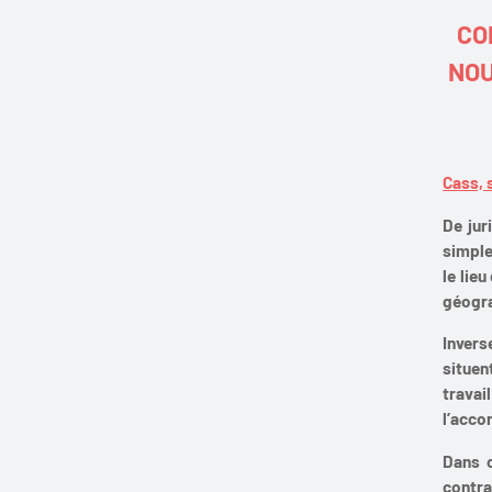
CO
NOU
Cass, 
De jur
simple
le lie
géogr
Invers
situen
travai
l’acco
Dans c
contra