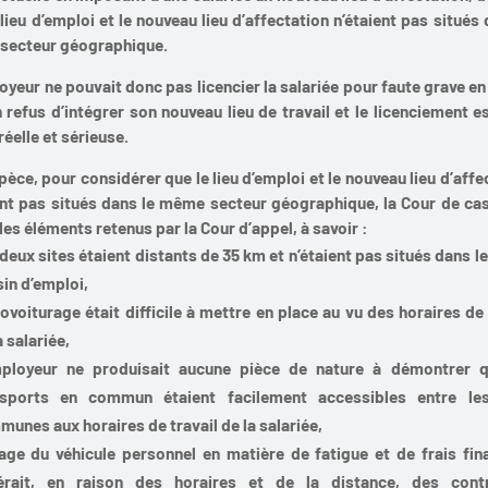
 lieu d’emploi et le nouveau lieu d’affectation n’étaient pas situés 
secteur géographique.
oyeur ne pouvait donc pas licencier la salariée pour faute grave en
 refus d’intégrer son nouveau lieu de travail et le licenciement e
réelle et sérieuse.
spèce, pour considérer que le lieu d’emploi et le nouveau lieu d’affe
ent pas situés dans le même secteur géographique, la Cour de ca
 les éléments retenus par la Cour d’appel, à savoir :
deux sites étaient distants de 35 km et n’étaient pas situés dans 
in d’emploi,
ovoiturage était difficile à mettre en place au vu des horaires de 
a salariée,
mployeur ne produisait aucune pièce de nature à démontrer q
nsports en commun étaient facilement accessibles entre le
unes aux horaires de travail de la salariée,
age du véhicule personnel en matière de fatigue et de frais fin
érait, en raison des horaires et de la distance, des contr