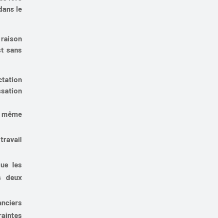
dans le
 raison
st sans
ctation
ssation
le même
travail
ue les
s deux
anciers
aintes