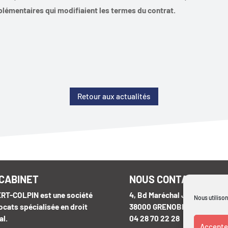
lémentaires qui modifiaient les termes du contrat.
Retour aux actualités
 CABINET
NOUS CONTACTER
RT-COLPIN est une société
4, Bd Maréchal Joffre
Nous utilison
ocats spécialisée en droit
38000 GRENOBLE
al.
04 28 70 22 28
Accepter