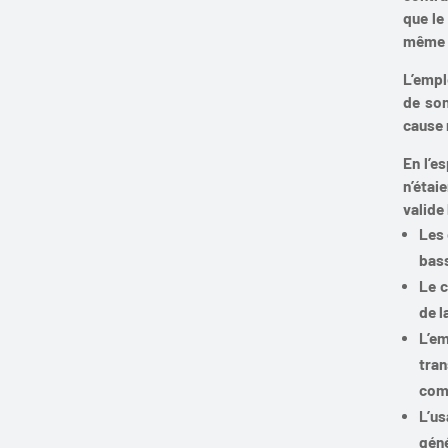
que le
même 
L’empl
de son
cause 
En l’e
n’étai
valide
Les 
bass
Le c
de l
L’e
tra
comm
L’us
gén