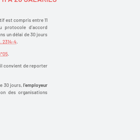
tif est compris entre 11
du protocole d’accord
ns un délai de 30 jours
L. 2314-4
.
8*05
.
il convient de reporter
de 30 jours,
l’employeur
tion des organisations