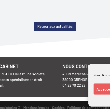
Retour aux actualités
 CABINET
NOUS CONTACTER
RT-COLPIN est une société
4, Bd Maréchal Joffre
Nous utilison
ocats spécialisée en droit
38000 GRENOBLE
al.
04 28 70 22 28
Accepter
mallstories ©
-
Mentions légales
-
Cookies : Politique de confidentialité