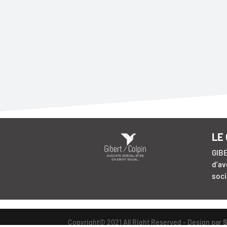
LE
GIBE
d’av
soci
Copyright© 2021 All Right Reserved - Design par
S