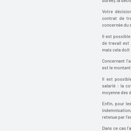
durée), la déci
Votre décisio
contrat de tr
concernée du s
Il est possibl
de travail est
mais cela doit 
Concernant l’a
est le montant
Il est possibl
salarié : la c
moyenne des do
Enfin, pour le
indemnisation
retenue par l’e
Dans ce cas l’