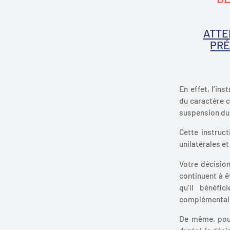
ATTE
PRÉ
En effet, l’in
du caractère c
suspension du 
Cette instruct
unilatérales et
Votre décision
continuent à ê
qu’il bénéfic
complémentaire
De même, pour 