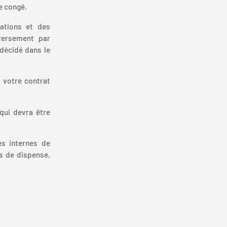
de congé.
sations et des
versement par
 décidé dans le
à votre contrat
 qui devra être
es internes de
as de dispense,