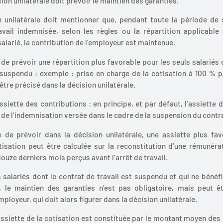
sion unilatérale doit prévoir le maintien des garanties.
n unilatérale doit mentionner que, pendant toute la période de
avail indemnisée, selon les règles ou la répartition applicable 
alarié, la contribution de l’employeur est maintenue.
e de prévoir une répartition plus favorable pour les seuls salariés 
 suspendu : exemple : prise en charge de la cotisation à 100 % p
être précisé dans la décision unilatérale.
ssiette des contributions : en principe, et par défaut, l’assiette d
 de l’indemnisation versée dans le cadre de la suspension du contra
e de prévoir dans la décision unilatérale, une assiette plus fa
otisation peut être calculée sur la reconstitution d’une rémunér
uze derniers mois perçus avant l’arrêt de travail.
s salariés dont le contrat de travail est suspendu et qui ne bénéf
, le maintien des garanties n’est pas obligatoire, mais peut ê
mployeur, qui doit alors figurer dans la décision unilatérale.
assiette de la cotisation est constituée par le montant moyen de