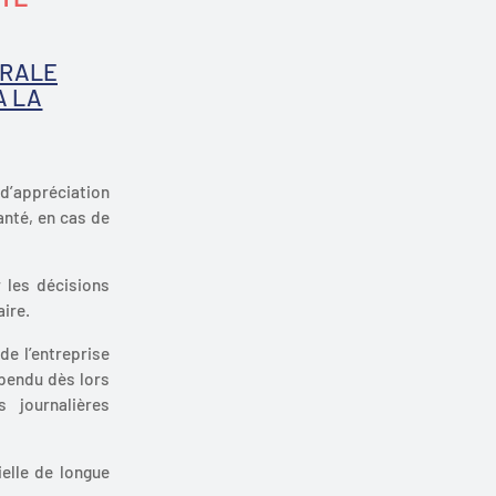
ÉRALE
A LA
 d’appréciation
anté, en cas de
r les décisions
aire.
de l’entreprise
spendu dès lors
s journalières
ielle de longue