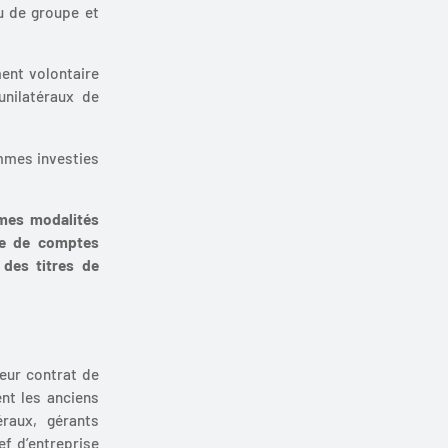
ou de groupe et
ent volontaire
unilatéraux de
ommes investies
êmes modalités
age de comptes
 des titres de
leur contrat de
ent les anciens
éraux, gérants
ef d’entreprise