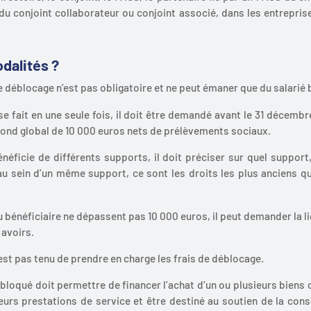
ut du conjoint collaborateur ou conjoint associé, dans les entrepri
dalités ?
déblocage n’est pas obligatoire et ne peut émaner que du salarié b
e fait en une seule fois, il doit être demandé avant le 31 décembr
afond global de 10 000 euros nets de prélèvements sociaux.
bénéficie de différents supports, il doit préciser sur quel support
u sein d’un même support, ce sont les droits les plus anciens q
du bénéficiaire ne dépassent pas 10 000 euros, il peut demander la li
 avoirs.
est pas tenu de prendre en charge les frais de déblocage.
loqué doit permettre de financer l’achat d’un ou plusieurs biens o
ieurs prestations de service et être destiné au soutien de la co