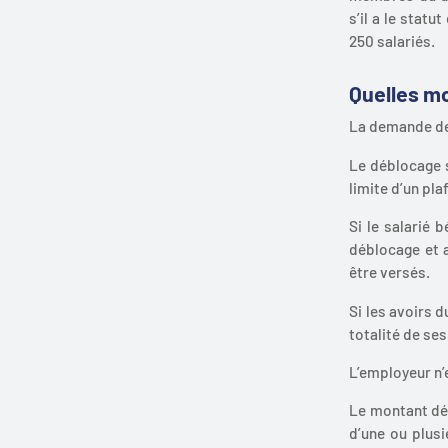
s’il a le stat
250 salariés.
Quelles mo
La demande de 
Le déblocage s
limite d’un pl
Si le salarié 
déblocage et a
être versés.
Si les avoirs 
totalité de ses
L’employeur n’
Le montant déb
d’une ou plus