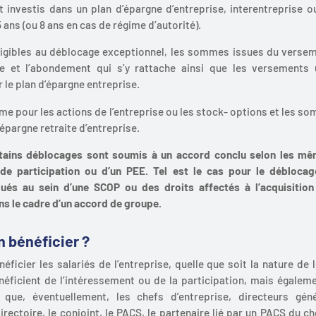
t investis dans un plan d’épargne d’entreprise, interentreprise 
 ans (ou 8 ans en cas de régime d’autorité).
ligibles au déblocage exceptionnel, les sommes issues du versem
re et l’abondement qui s’y rattache ainsi que les versements 
r le plan d’épargne entreprise.
ême pour les actions de l’entreprise ou les stock- options et les s
’épargne retraite d’entreprise.
rtains déblocages sont soumis à un accord conclu selon les m
de participation ou d’un PEE. Tel est le cas pour le débloc
ués au sein d’une SCOP ou des droits affectés à l’acquisition
ans le cadre d’un accord de groupe.
n bénéficier ?
éficier les salariés de l’entreprise, quelle que soit la nature de 
énéficient de l’intéressement ou de la participation, mais égalem
i que, éventuellement, les chefs d’entreprise, directeurs gén
ectoire, le conjoint, le PACS, le partenaire lié par un PACS du ch