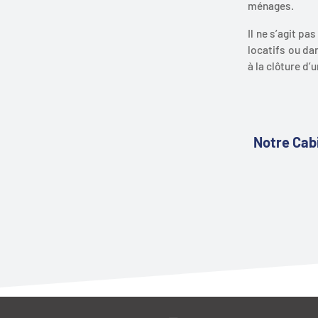
ménages.
Il ne s’agit p
locatifs ou da
à la clôture d’
Notre Cab