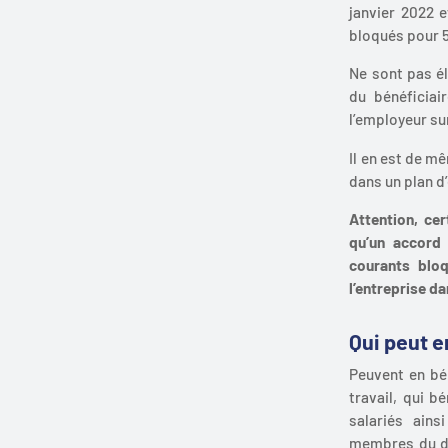
janvier 2022 e
bloqués pour 5
Ne sont pas é
du bénéficiai
l’employeur su
Il en est de m
dans un plan d
Attention, ce
qu’un accord 
courants bloq
l’entreprise d
Qui peut e
Peuvent en bén
travail, qui b
salariés ains
membres du dir