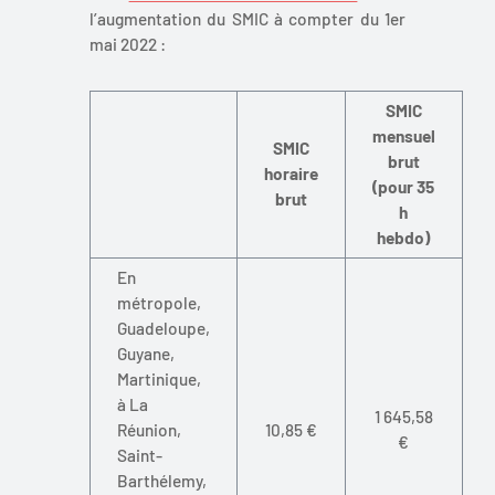
l’augmentation du SMIC à compter du 1er
mai 2022 :
SMIC
mensuel
SMIC
brut
horaire
(pour 35
brut
h
hebdo)
En
métropole,
Guadeloupe,
Guyane,
Martinique,
à La
1 645,58
Réunion,
10,85 €
€
Saint-
Barthélemy,