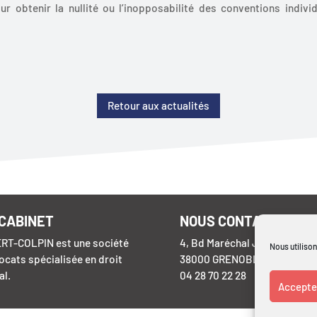
our obtenir la nullité ou l’inopposabilité des conventions indivi
Retour aux actualités
 CABINET
NOUS CONTACTER
RT-COLPIN est une société
4, Bd Maréchal Joffre
Nous utilison
ocats spécialisée en droit
38000 GRENOBLE
al.
04 28 70 22 28
Accepter