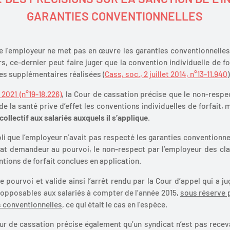
GARANTIES CONVENTIONNELLES
e l’employeur ne met pas en œuvre les garanties conventionnelles 
rs, ce-dernier peut faire juger que la convention individuelle de for
res supplémentaires réalisées (
Cass, soc., 2 juillet 2014, n°13-11.940
)
2021 (n°19-18.226)
, la Cour de cassation précise que le non-respe
de la santé prive d’effet les conventions individuelles de forfait,
collectif aux salariés auxquels il s’applique
.
abli que l’employeur n’avait pas respecté les garanties conventionn
icat demandeur au pourvoi, le non-respect par l’employeur des cl
ntions de forfait conclues en application.
 pourvoi et valide ainsi l’arrêt rendu par la Cour d’appel qui a ju
t opposables aux salariés à compter de l’année 2015,
sous réserve p
s conventionnelles
, ce qui était le cas en l’espèce.
our de cassation précise également qu’un syndicat n’est pas receva