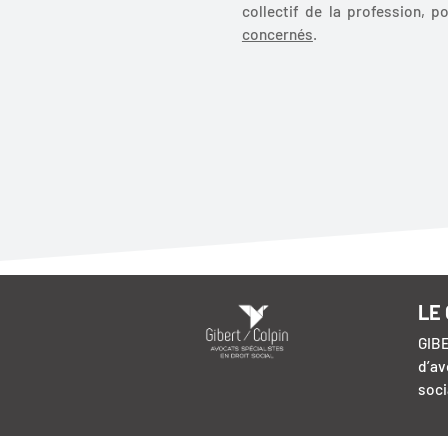
collectif de la profession, p
concernés
.
LE
GIBE
d’av
soci